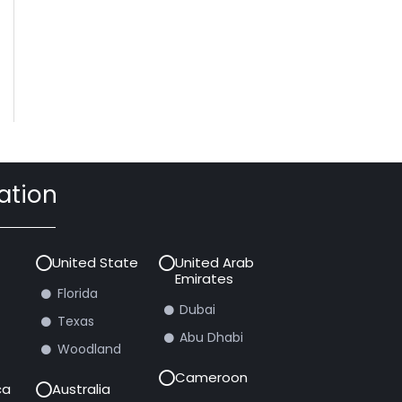
ation
United State
United Arab
Emirates
Florida
Dubai
Texas
Abu Dhabi
Woodland
Cameroon
ca
Australia