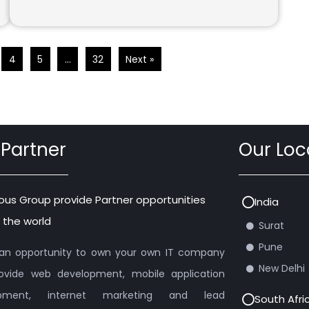
4
5
…
32
Next »
 Partner
Our Loc
ous Group provide Partner opportunities
India
 the world
Surat
Pune
s an opportunity to own your own IT company
New Delhi
ovide web development, mobile application
opment, internet marketing and lead
South Afri