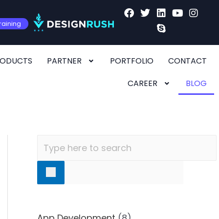
raining
RODUCTS
PARTNER
PORTFOLIO
CONTACT
CAREER
BLOG
App Development
(8)