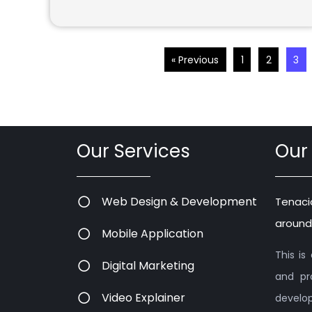
« Previous
1
2
3
Our Services
Our
Web Design & Development
Tenaci
around
Mobile Application
This i
Digital Marketing
and pr
Video Explainer
devel