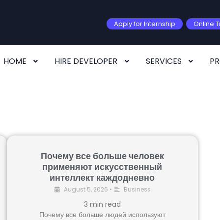
Apply for Internship
Online T
HOME
HIRE DEVELOPER
SERVICES
P
Почему все больше человек
применяют искусственный
интеллект каждодневно
August 5, 2026
•
Business
3
min read
Почему все больше людей используют